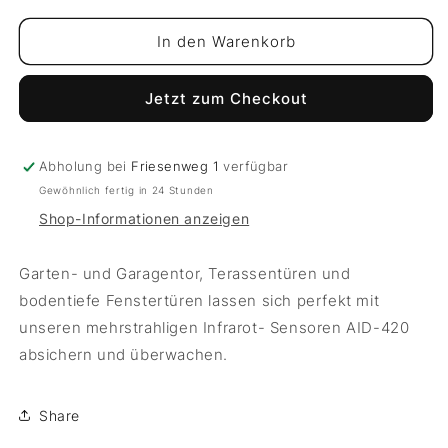
Menge
Menge
für
für
In den Warenkorb
Mehrstrahlige
Mehrstrahlige
IR-
IR-
Jetzt zum Checkout
Sensoren
Sensoren
AID-
AID-
420
420
Abholung bei
Friesenweg 1
verfügbar
Gewöhnlich fertig in 24 Stunden
Shop-Informationen anzeigen
Garten- und Garagentor, Terassentüren und
bodentiefe Fenstertüren lassen sich perfekt mit
unseren mehrstrahligen Infrarot- Sensoren AID-420
absichern und überwachen.
Share