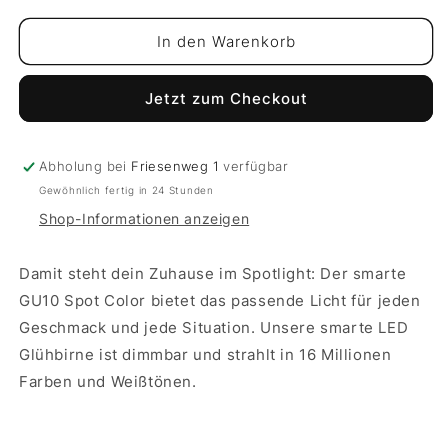
Menge
Menge
für
für
In den Warenkorb
Smart
Smart
LED
LED
Jetzt zum Checkout
Glühbirne
Glühbirne
Spot
Spot
White
White
&amp;
&amp;
Abholung bei
Friesenweg 1
verfügbar
Color
Color
Gewöhnlich fertig in 24 Stunden
Shop-Informationen anzeigen
Damit steht dein Zuhause im Spotlight: Der smarte
GU10 Spot Color bietet das passende Licht für jeden
Geschmack und jede Situation. Unsere smarte LED
Glühbirne ist dimmbar und strahlt in 16 Millionen
Farben und Weißtönen.