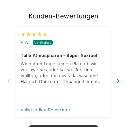
Kunden-Bewertungen
E.W.
K.
Tolle Atmosphären - Super flexibel
Me
Wir hatten lange keinen Plan, ob wir
Wi
warmweißes oder kaltweißes Licht
ei
wollten, oder doch was dazwischen!
Ne
Hat sich Danke der Chuango Leuchten
war
aber geklärt. Hier sind wir super flexibel
re
und haben dennoch den Memory
Sm
Effekt, sodass wir die Einstellung nicht
Ko
immer neu wählen müssen. Preis /
beg
Vollständige Bewertung
Vo
Leistung top!
ki
La
re