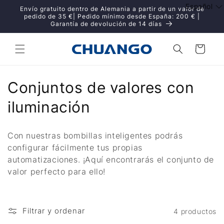
Ir
Español
Envío gratuito dentro de Alemania a partir de un valor de
directamente
pedido de 35 €| Pedido mínimo desde España: 200 € |
al contenido
Garantía de devolución de 14 días
Carrito
C
Conjuntos de valores con
o
iluminación
l
Con nuestras bombillas inteligentes podrás
e
configurar fácilmente tus propias
automatizaciones. ¡Aquí encontrarás el conjunto de
c
valor perfecto para ello!
c
i
Filtrar y ordenar
4 productos
ó