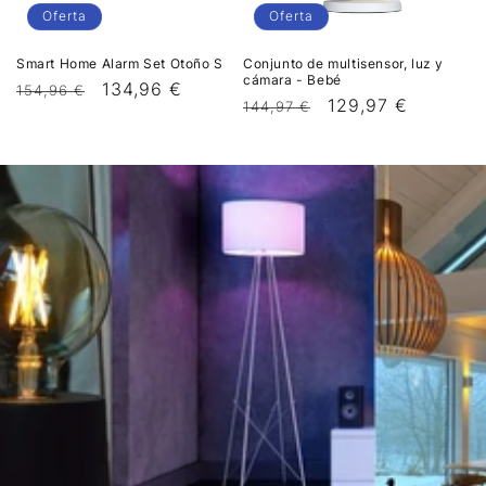
Oferta
Oferta
Smart Home Alarm Set Otoño S
Conjunto de multisensor, luz y
cámara - Bebé
Precio
Precio
134,96 €
154,96 €
Precio
Precio
129,97 €
144,97 €
habitual
de
habitual
de
oferta
oferta