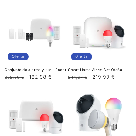
n
:
Oferta
Oferta
Conjunto de alarma y luz - Radar
Smart Home Alarm Set Otoño L
Precio
Precio
182,98 €
Precio
Precio
219,99 €
202,98 €
244,97 €
habitual
de
habitual
de
oferta
oferta